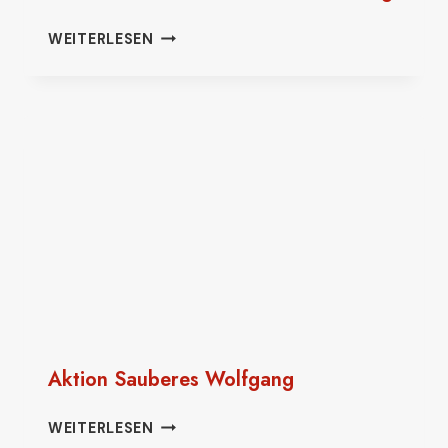
HELAU
WEITERLESEN
–
KINDER-
UND
JUGENDFEUERWEHR
BEIM
GROSSAUHEIMER F
ASTNACHTSUMZUG
Aktion Sauberes Wolfgang
AKTION
WEITERLESEN
SAUBERES