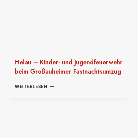
Helau – Kinder- und Jugendfeuerwehr
beim Großauheimer Fastnachtsumzug
HELAU
WEITERLESEN
–
KINDER-
UND
JUGENDFEUERWEHR
BEIM
GROSSAUHEIMER F
ASTNACHTSUMZUG