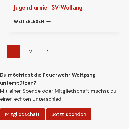
Jugendturnier SV-Wolfang
JUGENDTURNIER
WEITERLESEN
SV-
WOLFANG
Seitennavigation
Nächste
1
2
Seite
Du möchtest die Feuerwehr Wolfgang
unterstützen?
Mit einer Spende oder Mitgliedschaft machst du
einen echten Unterschied.
Mitgliedschaft
Jetzt spenden