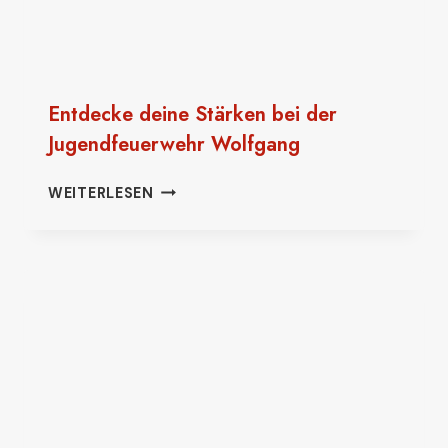
Entdecke deine Stärken bei der
Jugendfeuerwehr Wolfgang
ENTDECKE
WEITERLESEN
DEINE
STÄRKEN
BEI
DER
JUGENDFEUERWEHR
WOLFGANG