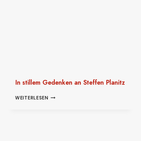
WACHENBUCHENER
KERB
In stillem Gedenken an Steffen Planitz
IN
WEITERLESEN
STILLEM
GEDENKEN
AN
STEFFEN
PLANITZ