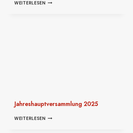
HELAU
WEITERLESEN
–
KINDER-
UND
JUGENDFEUERWEHR
BEIM
GROSSAUHEIMER F
ASTNACHTSUMZUG
Jahreshauptversammlung 2025
JAHRESHAUPTVERSAMMLUNG
WEITERLESEN
2025