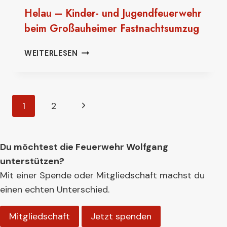
Helau – Kinder- und Jugendfeuerwehr
beim Großauheimer Fastnachtsumzug
HELAU
WEITERLESEN
–
KINDER-
UND
JUGENDFEUERWEHR
Seitennavigation
Nächste
1
2
BEIM
GROSSAUHEIMER F
Seite
ASTNACHTSUMZUG
Du möchtest die Feuerwehr Wolfgang
unterstützen?
Mit einer Spende oder Mitgliedschaft machst du
einen echten Unterschied.
Mitgliedschaft
Jetzt spenden