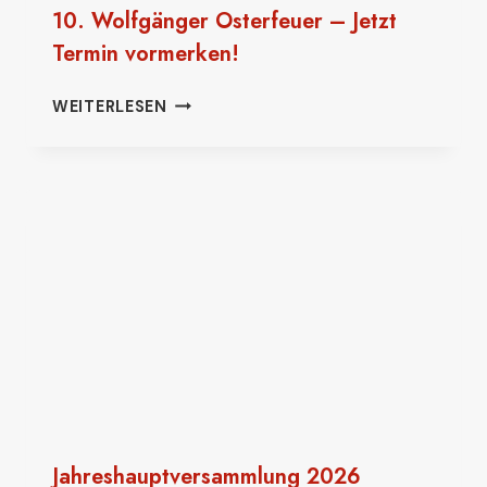
10. Wolfgänger Osterfeuer – Jetzt
Termin vormerken!
10.
WEITERLESEN
WOLFGÄNGER
OSTERFEUER
–
JETZT
TERMIN
VORMERKEN!
Jahreshauptversammlung 2026