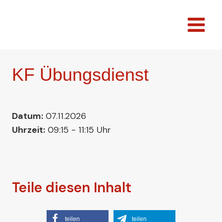
Zum
Inhalt
springen
KF Übungsdienst
Datum:
07.11.2026
Uhrzeit:
09:15 - 11:15 Uhr
Teile diesen Inhalt
teilen
teilen