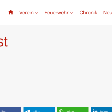
Verein
Feuerwehr
Chronik
Neu
st
teilen
teilen
teilen
teilen