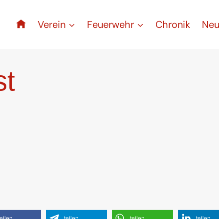
Verein
Feuerwehr
Chronik
Neu
st
teilen
teilen
teilen
teilen