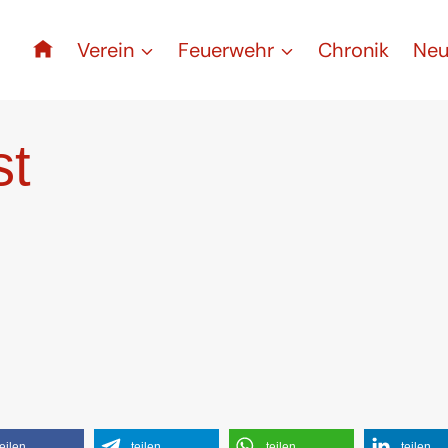
Verein
Feuerwehr
Chronik
Neu
st
teilen
teilen
teilen
teilen